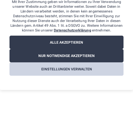
Mit Ihrer Zustimmung geben wir Informationen zu Ihrer Verwendung
unserer Website auch an Drittanbieter weiter. Soweit dabei Daten in
Ländern verarbeitet werden, in denen kein angemessenes
Datenschutzniveau besteht, stimmen Sie mit Ihrer Einwilligung zur
Nutzung dieser Dienste auch der Verarbeitung Ihrer Daten in diesen
Ich erkläre mich damit einverstanden, dass die von mir
Ländern gem. Artikel 49 Abs. 1 lit. a DSGVO zu. Weitere Informationen
angegebenen Daten elektronisch erfasst und gespeichert und meine
können Sie unserer
Datenschutzerklärung
entnehmen.
Daten an die von mir ausgesuchte Apotheke übergeben werden.
Rechtsgrundlage der Verarbeitung ist Art. 6 Abs. 1 lit. a DS-GVO. Die
ALLE AKZEPTIEREN
Einwilligung kann jederzeit widerrufen werden, z.B. per E-Mail an
info@apotheke-nordstadt.de
. Ihre Daten werden ausschließlich zur
Bearbeitung Ihrer Anfrage verwendet. Weitere Informationen zum
NUR NOTWENDIGE AKZEPTIEREN
Datenschutz finden Sie unter folgendem Link:
Datenschutz
.
EINSTELLUNGEN VERWALTEN
Sind Sie ein Mensch? Dann wählen Sie bitte
den Stern
.